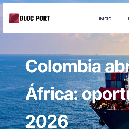
INICIO
Colombia abr
África: opor
2026