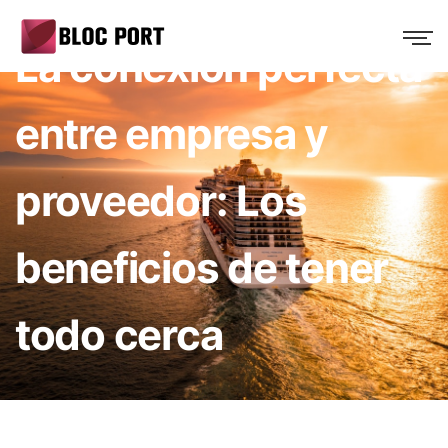
La conexión perfecta
entre empresa y
proveedor: Los
beneficios de tener
todo cerca