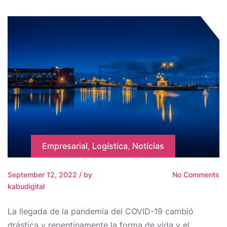
Empresarial
,
Logística
,
Noticias
September 12, 2022
/
by
No Comments
kabudigital
La llegada de la pandemia del COVID-19 cambió
drástica y repentinamente la forma de vida y el